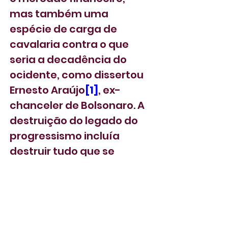
mas também uma 
espécie de carga de 
cavalaria contra o que 
seria a decadência do 
ocidente, como dissertou 
Ernesto Araújo
[1]
, ex-
chanceler de Bolsonaro. A 
destruição do legado do 
progressismo incluía 
destruir tudo que se 
relacionava a dividir 
renda, reconhecer o 
pensamento científico, 
ampliar os beneficiários 
de política de Estado, com 