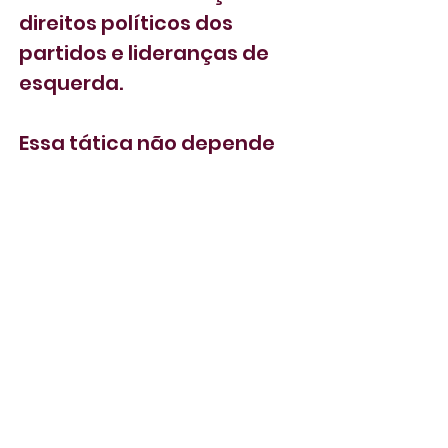
direitos políticos dos 
partidos e lideranças de 
esquerda.
Essa tática não depende 
de maioria na opinião 
pública, mas da 
deterioração do apoio ao 
governo do presidente 
Lula e de sua 
incapacitação. A extrema 
direita não é um bando de 
lunáticos – ainda que esse 
aspecto seja gritante – 
invadindo os poderes. É 