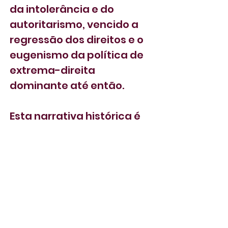
da intolerância e do 
autoritarismo, vencido a 
regressão dos direitos e o 
eugenismo da política de 
extrema-direita 
dominante até então.
Esta narrativa histórica é 
simultaneamente 
legitimação e projeção. 
Contar o passado passa a 
ser, na luta pelo poder 
político, projeção de 
futuro. O programa a ser 
efetivado por Lula deverá 