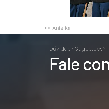
<< Anterior
Dúvidas? Sugestões?
Fale co