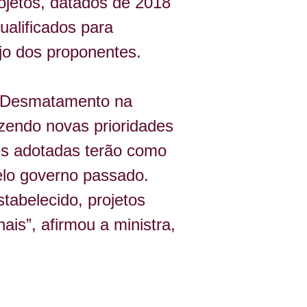
ojetos, datados de 2018 
alificados para 
jo dos proponentes.
o Desmatamento na 
zendo novas prioridades 
es adotadas terão como 
pelo governo passado.
tabelecido, projetos 
is”, afirmou a ministra, 