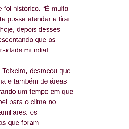
e
 foi histórico. “É muito 
 possa atender e tirar 
hoje
, depois desses 
rescentando que os 
rsidade mundial. 
 Teixeira, destacou que 
nia e também de áreas 
erando um tempo em que 
el para o clima no 
miliares, os 
as que foram 