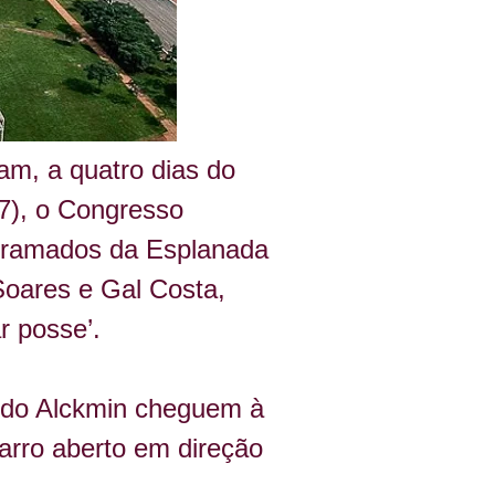
am, a quatro dias do 
7), o Congresso 
 gramados da Esplanada 
Soares e Gal Costa, 
r posse’.
raldo Alckmin cheguem à 
arro aberto em direção 