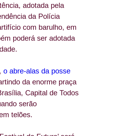
ência, adotada pela 
ndência da Polícia 
rtifício com barulho, em 
bém poderá ser adotada 
idade.
,
 o abre-alas da posse 
artindo da enorme praça 
asília, Capital de Todos 
uando serão 
em telões.