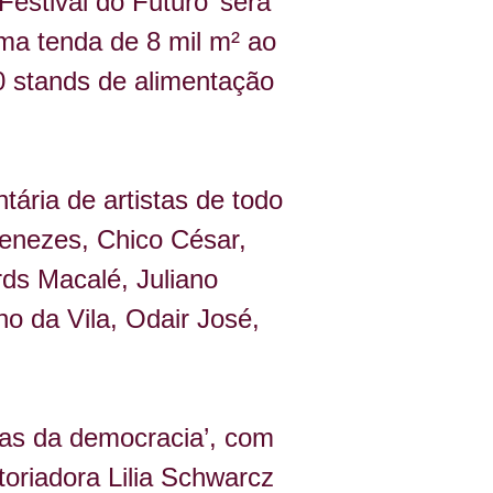
estival do Futuro’ será 
ma tenda de 8 mil m² ao 
0 stands de alimentação 
tária de artistas de todo 
enezes, Chico César, 
ds Macalé, Juliano 
o da Vila, Odair José, 
mas da democracia’, com 
oriadora Lilia Schwarcz 